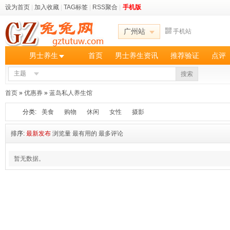
设为首页
|
加入收藏
|
TAG标签
|
RSS聚合
|
手机版
广州站
手机站
男士养生
首页
男士养生资讯
推荐验证
点评
主题
搜索
首页
»
优惠券
»
蓝岛私人养生馆
分类:
美食
购物
休闲
女性
摄影
排序:
最新发布
浏览量
最有用的
最多评论
暂无数据。