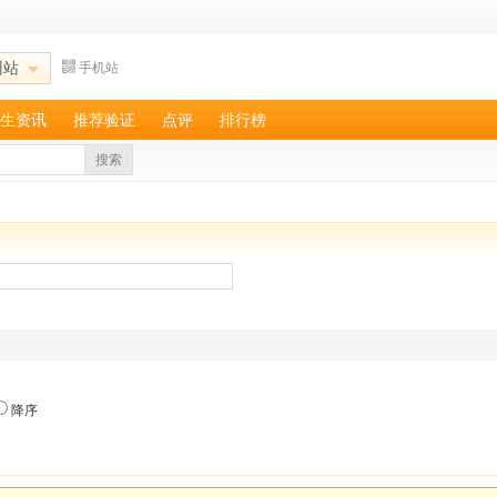
州站
手机站
生资讯
推荐验证
点评
排行榜
搜索
降序