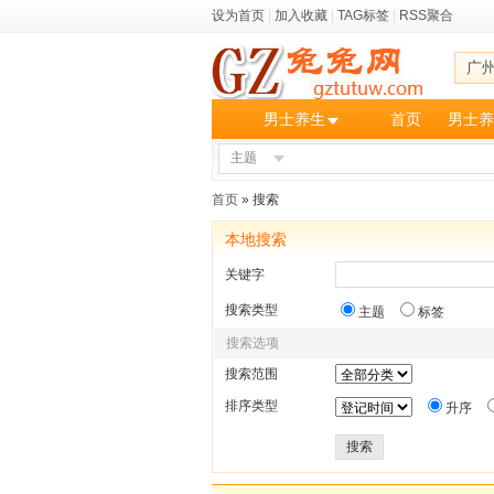
设为首页
|
加入收藏
|
TAG标签
|
RSS聚合
广
男士养生
首页
男士养
主题
首页
» 搜索
本地搜索
关键字
搜索类型
主题
标签
搜索选项
搜索范围
排序类型
升序
搜索