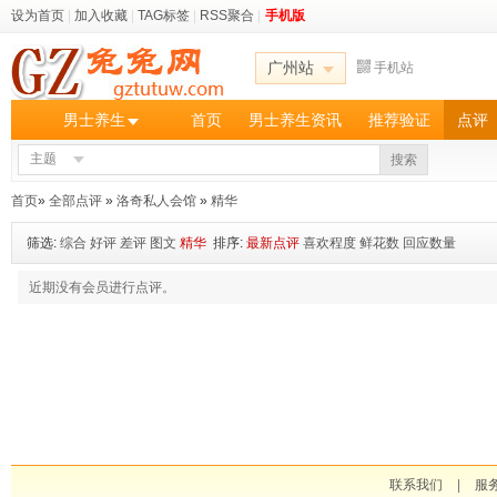
设为首页
|
加入收藏
|
TAG标签
|
RSS聚合
|
手机版
广州站
手机站
男士养生
首页
男士养生资讯
推荐验证
点评
主题
搜索
首页
»
全部点评
»
洛奇私人会馆
»
精华
筛选:
综合
好评
差评
图文
精华
排序:
最新点评
喜欢程度
鲜花数
回应数量
近期没有会员进行点评。
联系我们
|
服