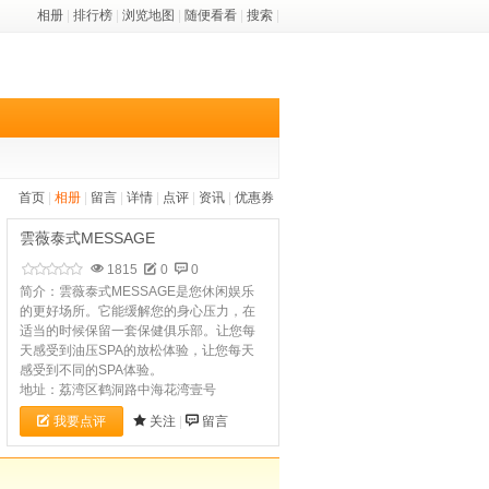
相册
|
排行榜
|
浏览地图
|
随便看看
|
搜索
|
首页
|
相册
|
留言
|
详情
|
点评
|
资讯
|
优惠券
雲薇泰式MESSAGE
1815
0
0
简介：雲薇泰式MESSAGE是您休闲娱乐
的更好场所。它能缓解您的身心压力，在
适当的时候保留一套保健俱乐部。让您每
天感受到油压SPA的放松体验，让您每天
感受到不同的SPA体验。
地址：荔湾区鹤洞路中海花湾壹号
我要点评
关注
|
留言