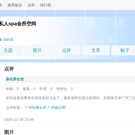
讯
推荐验证
点评
排行榜
私人spa会所空间
加好友
主题
图片
点评
文章
帖子
点评
喜色养生馆
体验：5
服务：4
环境：4
性价比：5
来到这家按摩养生馆也有好几次了，服务做得也是比较周到，后面有空来广州了还
点评标签：
广州按摩会所
广州减压网
2020-12-26 20:46
图片