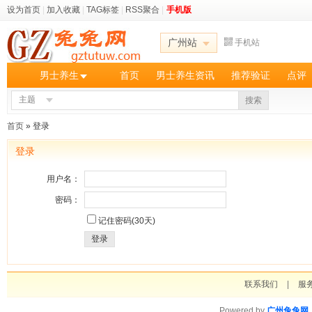
设为首页
|
加入收藏
|
TAG标签
|
RSS聚合
|
手机版
广州站
手机站
男士养生
首页
男士养生资讯
推荐验证
点评
主题
搜索
首页
» 登录
登录
用户名：
密码：
记住密码(30天)
登录
联系我们
|
服
Powered by
广州兔兔网